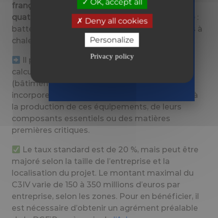
OK, accept all
françaises qui développent des projets dans
er
le 1
quatre filières clés de la transition énergétique
:
septembre
Deny all cookies
2026
batteries, éolien, panneaux solaires et pompes à
en toute
Personalize
chaleur.
sérénité
Privacy policy
Il permet de bénéficier d’un crédit d’impôt
Recevoir
le guide
calculé sur les investissements corporels
(bâtiments, machines, équipements) et
incorporels (brevets, licences, savoir-faire) liés à
la production de ces équipements, de leurs
composants essentiels ou des matières
premières critiques.
Le taux standard est de 20 %, mais peut être
majoré selon la taille de l’entreprise et la
localisation du projet. Le montant maximal du
C3IV varie de 150 à 350 millions d’euros par
entreprise, selon les zones. Pour en bénéficier, il
est nécessaire d’obtenir un agrément préalable