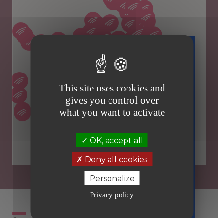
Téléchargez
gratuitement
This site uses cookies and
votre guide
gives you control over
sur la facture
what you want to activate
électronique
Tous prêts
OK, accept all
er
le 1
septembre
Deny all cookies
2026
en toute
Personalize
sérénité
Privacy policy
Recevoir
le guide