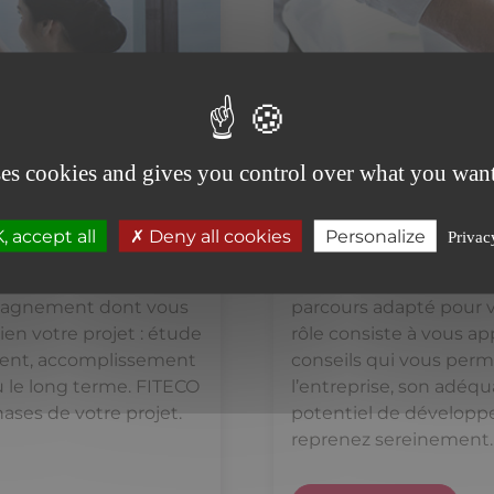
ses cookies and gives you control over what you want
Reprise d'activi
 accept all
Deny all cookies
Personalize
Privac
 à votre service
Vous recherchez une e
mpagnement dont vous
parcours adapté pour vo
en votre projet : étude
rôle consiste à vous a
ement, accomplissement
conseils qui vous perme
ou le long terme. FITECO
l’entreprise, son adéqu
ses de votre projet.
potentiel de dévelop
reprenez sereinement.