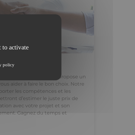
 to activate
té
y policy
ntreprise ? FITECO vous propose un
us aider à faire le bon choix. Notre
pporter les compétences et les
ttront d’estimer le juste prix de
ation avec votre projet et son
pement. Gagnez du temps et