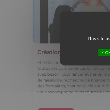
This site u
Création d'entreprise
OK,
FITECO soutient vos ambitions et met
toutes ses compétences et l’acco
avez besoin pour lancer et mener à bi
de faisabilité, recherche de financ
des formalités, gestion sur le court 
vous accompagne dans toutes les pha