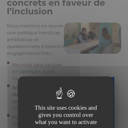
concrets en faveur de
l’inclusion
Nous mettons en œuvre
une politique handicap
ambitieuse et
opérationnelle à travers 5
engagements forts :
Recruter sans exclure
,
en valorisant avant
tout les compétences.
Adapter les conditions
Téléchargez
de travail
aux besoins
gratuitement
spécifiques de
This site uses cookies and
chacun.
votre guide
gives you control over
sur la facture
Former et sensibiliser
what you want to activate
électronique
l’ensemble de nos