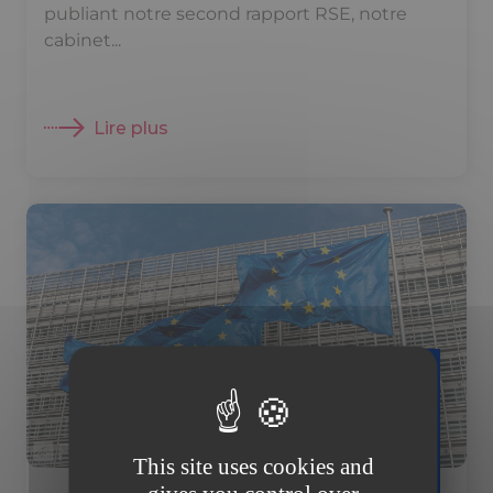
publiant notre second rapport RSE, notre
cabinet...
Lire plus
Téléchargez
gratuitement
This site uses cookies and
votre guide