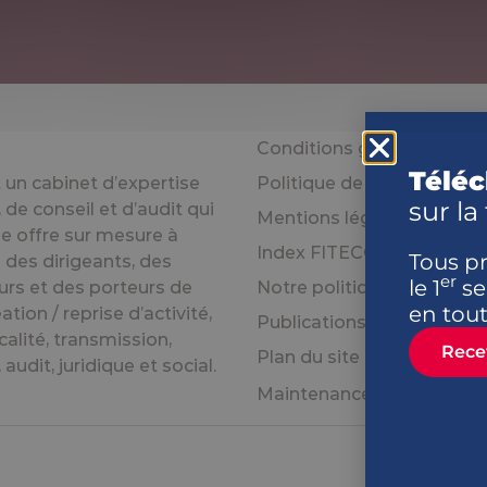
Conditions générales d’uti
Téléc
un cabinet d’expertise
Politique de confidentiali
sur la
de conseil et d’audit qui
Mentions légales
e offre sur mesure à
Index FITECO égalité prof
Tous p
 des dirigeants, des
er
le 1
se
urs et des porteurs de
Notre politique handicap
en tout
éation / reprise d’activité,
Publications officielles
calité, transmission,
Rece
Plan du site
audit, juridique et social.
Maintenance client