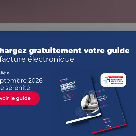
lisation
hargez gratuitement votre guide
té
 facture électronique
essionnelle
rêts
ptembre 2026
e sérénité
voir le guide