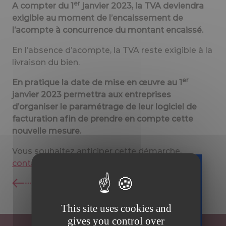
er
A compter du 1
janvier 2023, la TVA deviendra
exigible au moment de l’encaissement de
l’acompte à concurrence du montant encaissé.
En l’absence d’acompte, la TVA reste exigible à la
livraison du bien.
er
En pratique la date de mise en œuvre au 1
janvier 2023 permettra aux entreprises
d’organiser le paramétrage de leur logiciel de
facturation afin de prendre en compte cette
nouvelle mesure.
Vous souhaitez anticiper cette démarche,
contactez nos experts FITECO
Retour
Téléchargez
gratuitement
This site uses cookies and
votre guide
gives you control over
sur la facture