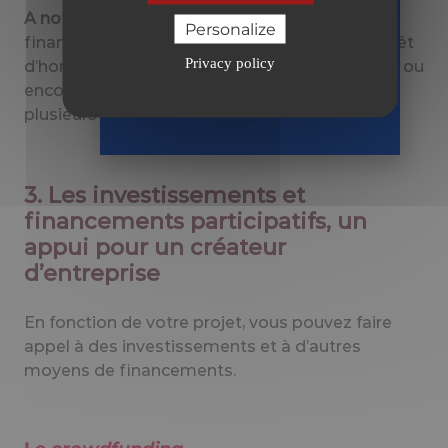
2026
A noter :
vous pouvez aussi obtenir d’autres
en toute
Personalize
financements complémentaires, comme le prêt
sérénité
Privacy policy
d’honneur (pour compléter vos fonds propres) ou
Recevoir
encore le
pool
bancaire (financement de
le guide
plusieurs banques).
3. Les investissements et
financements participatifs, un
appui pour un créateur
d’entreprise
En fonction de votre projet, vous pouvez faire
appel à des investissements et à d’autres
moyens de financements.