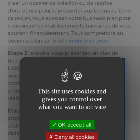
créer un dossier de création ou de reprise
d’entreprise pour le présenter aux banques. Dans
ce projet, vous exposez votre business plan pour
convaincre les établissements bancaires de vous
soutenir financièrement. Tout comprendre au
business plan sur le site
economie.gouv
Etape 2 :
ensuite, vous présentez un plan de
financement, indissociable du business plan.
L’objectif est de démontrer la fiabilité de votre
projet. Le plan de financement permet de
Téléchargez
confronter les besoins essentiels pour lancer
gratuitement
This site uses cookies and
votre entreprise et vos ressources financières
votre guide
gives you control over
réelles.
sur la facture
what you want to activate
électronique
Etape 3 :
vous devez avoir un apport de fonds
propres minimum, puis mettre les
Tous prêts
OK, accept all
établissements bancaires en concurrence, pour
er
le 1
obtenir ensuite un accord de prêt.
septembre
Deny all cookies