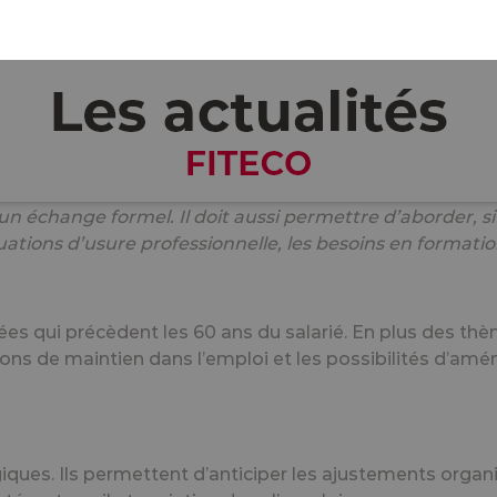
nquer : mi-carrière et fin de carrière
x moments particulièrement sensibles dans le parcours 
de mi-carrière
, qui a lieu en principe durant l’année civil
s professionnel doit alors être organisé
dans les 2 moi
osées par le médecin du travail peuvent être évoquées.
à un échange formel. Il doit aussi permettre d’aborder,
tuations d’usure professionnelle, les besoins en formati
ées qui précèdent les 60 ans du salarié
. En plus des th
tions de maintien dans l’emploi et les possibilités d’a
ques. Ils permettent d’anticiper les ajustements organi