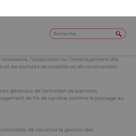
du salarié.
e des 45 ans du salarié,
sauf échéance différente
s
suivant cette visite. L’employeur n’a pas accès aux
 si nécessaire, l’adaptation ou l’aménagement des
on et les souhaits de mobilité ou de reconversion.
èmes généraux de l’entretien de parcours
ménagement de fin de carrière, comme le passage au
sationnels, de sécuriser la gestion des