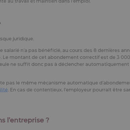
é au travail et maintien dans l’emploi.
?
sque juridique.
 le salarié n’a pas bénéficié, au cours des 8 dernières a
é. Le montant de cet abondement correctif est de
3 000
 seule ne suffit donc pas à déclencher automatiquement 
n’existe pas le même mécanisme automatique d’abondeme
lité
. En cas de contentieux, l’employeur pourrait être
 l’entreprise ?