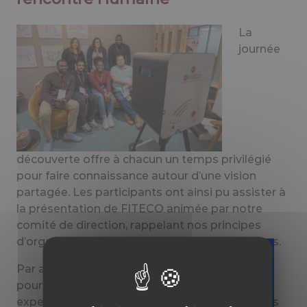
La
journée
découverte offre à chacun un temps privilégié
pour faire
connaissance autour d’une vision
partagée. Les participants ont ainsi pu assister à
la présentation de FITECO animée par notre
comité de direction, rappelant nos principes
d’organisation et nos orientations stratégiques.
Par ailleurs, différents stands étaient préparés
Téléchargez
pour présenter les services supports, les
gratuitement
expertises métiers et les filiales du groupe. Ces