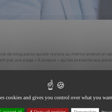
icle de blog parce qu’elle restera au même endroit et ap
 par une page « À propos » qui les présente aux personn
 acteur, et voici mon site. J’habite à Bordeaux, j’ai un su
s balades sur la plage au coucher du soleil).
ses cookies and gives you control over what you want
 n’a cessé de proposer au public des machins-trucs de qu
c emploie 2 000 personnes, et fabrique toutes sortes
 accept all
Deny all cookies
Personalize
Privac