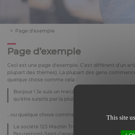
>
Page d’exemple
Page d’exemple
Ceci est une page d’exemple. C’est différent d’un art
plupart des thèmes). La plupart des gens commencent
quelque chose comme cela :
Bonjour ! Je suis un mécanicien qui aspire à devenir
qu’être surpris par la pluie soudaine lors de longue
…ou quelque chose comme cela :
This site u
La société 123 Machin Truc a été créée en 1971, et
Bouzemont-Saint-Genest-et-Isson, 123 Machin Tru
OK,