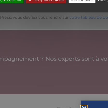
dPress, vous devriez vous rendre sur
votre tableau de b
mpagnement ? Nos experts sont à vot