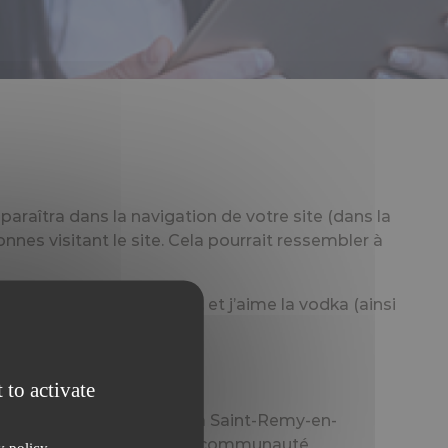
paraîtra dans la navigation de votre site (dans la
es visitant le site. Cela pourrait ressembler à
per chien baptisé Russell, et j’aime la vodka (ainsi
 to activate
alité depuis lors. Située à Saint-Remy-en-
 de bidules supers pour la communauté
y policy