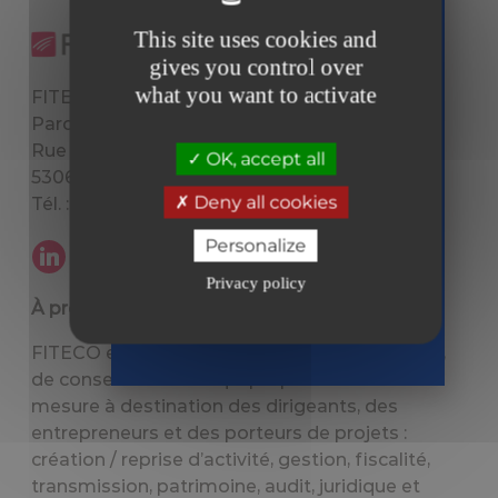
gratuitement
This site uses cookies and
votre guide
gives you control over
sur la facture
what you want to activate
FITECO SIEGE SOCIAL
électronique
Parc Technopole
Rue Albert Einstein - CS 83006
Tous prêts
OK, accept all
er
le 1
53063 Laval cedex 9
septembre
Deny all cookies
Tél. : 02 43 59 12 07
2026
en toute
Personalize
sérénité
Privacy policy
Recevoir
À propos
le guide
FITECO est un cabinet d’expertise comptable,
de conseil et d’audit qui propose une offre sur
mesure à destination des dirigeants, des
entrepreneurs et des porteurs de projets :
création / reprise d’activité, gestion, fiscalité,
transmission, patrimoine, audit, juridique et