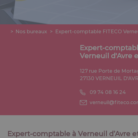
>
Nos bureaux
>
Expert-comptable FITECO Verneuil
Expert-comptab
Verneuil d'Avre e
127 rue Porte de Mort
27130 VERNEUIL D'AVR
09 74 08 16 24
verneuil@fiteco.c
Expert-comptable à Verneuil d’Avre et