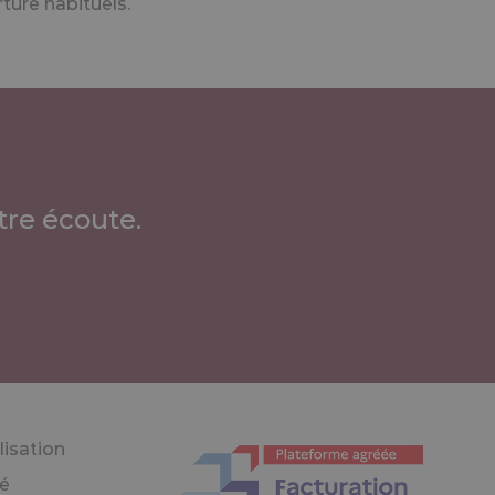
ure habituels.
re écoute.
lisation
té