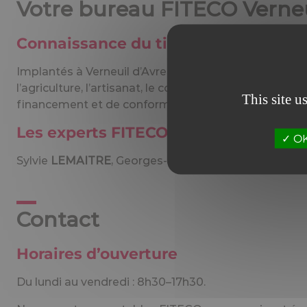
Votre bureau FITECO Verneui
Connaissance du tissu économique
Implantés à Verneuil d’Avre et d’Iton, nous adapto
l’agriculture, l’artisanat, le commerce, l’industrie 
This site u
financement et de conformité sociale et fiscale.
Les experts FITECO Verneuil d’Avre 
OK,
Sylvie
LEMAITRE
, Georges-Édouard
CHAUVEL-TRÉP
Contact
Horaires d’ouverture
Du lundi au vendredi : 8h30–17h30.