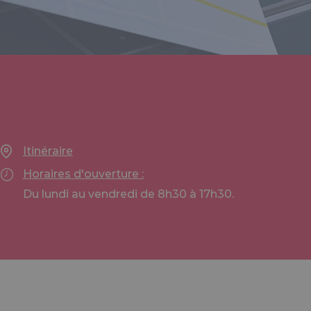
Itinéraire
Horaires d'ouverture :
Du lundi au vendredi de 8h30 à 17h30.