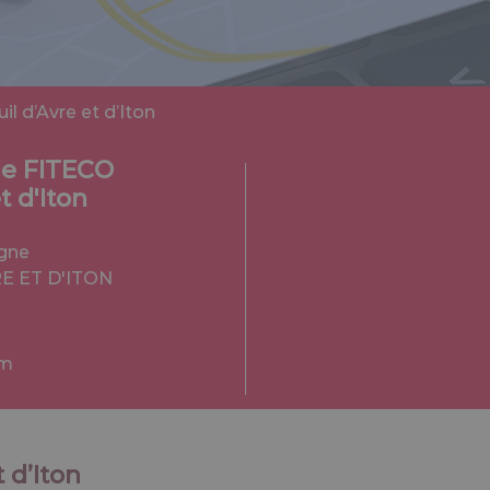
 d’Avre et d’Iton
le FITECO
t d'Iton
agne
E ET D'ITON
om
 d’Iton