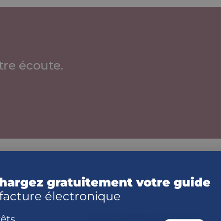
re écoute.
lisation
hargez gratuitement votre guide
té
 facture électronique
essionnelle
rêts