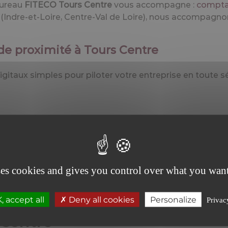
bureau
FITECO Tours Centre
vous accompagne :
comptab
s (Indre-et-Loire, Centre-Val de Loire), nous accompagno
de proximité à Tours Centre
igitaux simples pour piloter votre entreprise en toute sé
ses cookies and gives you control over what you want
 accept all
Deny all cookies
Personalize
Privac
 Centre