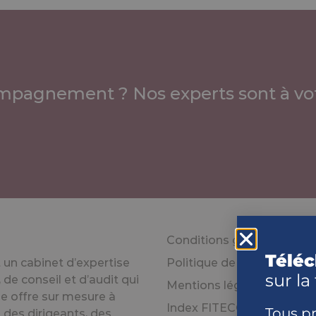
mpagnement ? Nos experts sont à vot
Conditions générales d’uti
Téléc
un cabinet d’expertise
Politique de confidentiali
sur la
de conseil et d’audit qui
Mentions légales
e offre sur mesure à
Index FITECO égalité prof
Tous p
 des dirigeants, des