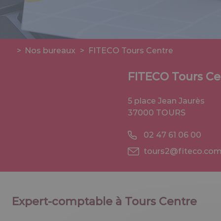
>
Nos bureaux
>
FITECO Tours Centre
FITECO Tours Ce
5 place Jean Jaurès
37000 TOURS
02 47 61 06 00
tours2@fiteco.co
Expert-comptable à Tours Centre