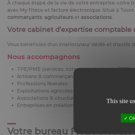
À chaque étape de la vie de votre entreprise, votre 
avec My fiteco
et
facture électronique
. Situé à Tour
commerçants
,
agriculteurs
et
associations
.
Votre cabinet d’expertise comptable 
Vous bénéficiez d’un interlocuteur dédié et d’outils d
Nous accompagnons
TPE/PME (services, commerce, industrie, BTP)
Artisans & commerçants
Professions libérales
Exploitations agricoles
Associations & structures locales
This site u
Entreprises en création ou reprise
OK,
Votre bureau FITECO Tours