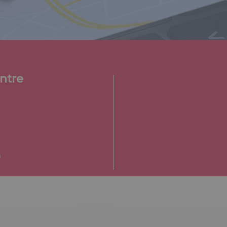
ntre
m