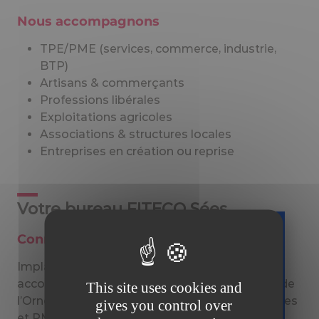
Nous accompagnons
TPE/PME (services, commerce, industrie,
BTP)
Artisans & commerçants
Professions libérales
Exploitations agricoles
Associations & structures locales
Entreprises en création ou reprise
Votre bureau FITECO Sées
Connaissance du tissu économique
Téléchargez
Implantés à Sées, nous adaptons notre
gratuitement
accompagnement aux réalités économiques de
This site uses cookies and
votre guide
l’Orne : agriculture, artisanat, commerce, services
gives you control over
sur la facture
et PME locales. Nous accompagnons les