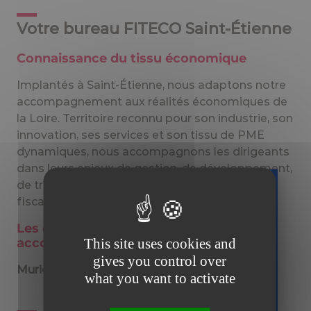
Votre bureau FITECO Saint-Étienne
Connaissance du tissu économique
Implantés à Saint-Étienne, nous adaptons notre
accompagnement aux réalités économiques de
la Loire. Territoire reconnu pour son industrie, son
innovation, ses services et son tissu de PME
dynamiques, nous accompagnons les dirigeants
dans leurs enjeux de gestion, de développement,
de transmission et de conformité sociale et
fiscale.
Téléchargez
Les experts FITECO Saint-Étienne vous
gratuitement
This site uses cookies and
accompagnent
votre guide
gives you control over
sur la facture
Muriel DUPIN
et
Jean-Marie VANDERGUCHT
.
what you want to activate
électronique