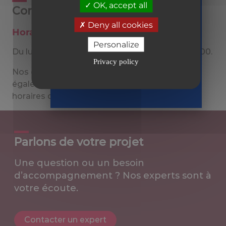
Tous prêts
OK, accept all
Contact
er
le 1
septembre
Deny all cookies
Horaires d’ouverture
2026
en toute
Personalize
Du lundi au vendredi : 9h00–12h00 / 14h00–17h00.
sérénité
Privacy policy
Recevoir
Nos experts-comptables vous reçoivent
le guide
également sur rendez-vous en dehors des
horaires d’ouverture habituels.
Parlons de votre projet
Une question ou un besoin
d’accompagnement ? Nos experts sont à
votre écoute.
Contacter un expert