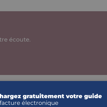
re écoute.
lisation
hargez gratuitement votre guide
té
 facture électronique