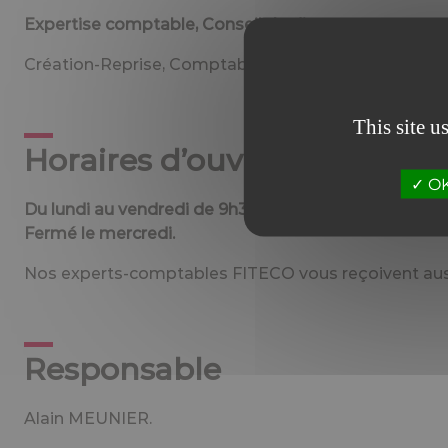
Expertise comptable, Conseil, Audit.
Création-Reprise, Comptabilité-Gestion, Paie-Social,
This site u
Horaires d’ouverture
OK,
Du lundi au vendredi de 9h30 à 12h et de 13h30 à 17h.
Fermé le mercredi.
Nos experts-comptables FITECO vous reçoivent aussi
Responsable
Alain MEUNIER.