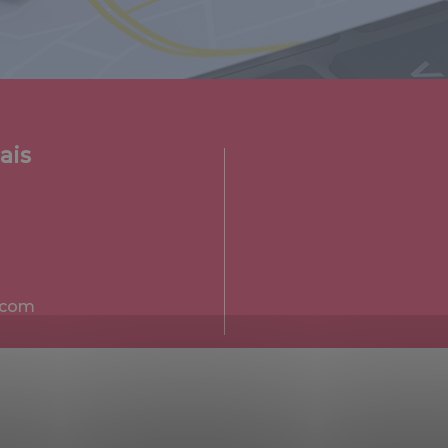
ais
.com