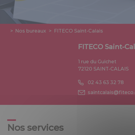
>
Nos bureaux
>
FITECO Saint-Calais
FITECO Saint-Cal
1 rue du Guichet
72120 SAINT-CALAIS
02 43 63 32 78
saintcalais@fiteco
Nos services