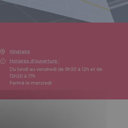
Itinéraire
Horaires d'ouverture :
Du lundi au vendredi de 9h30 à 12h et de
13h30 à 17h
Fermé le mercredi