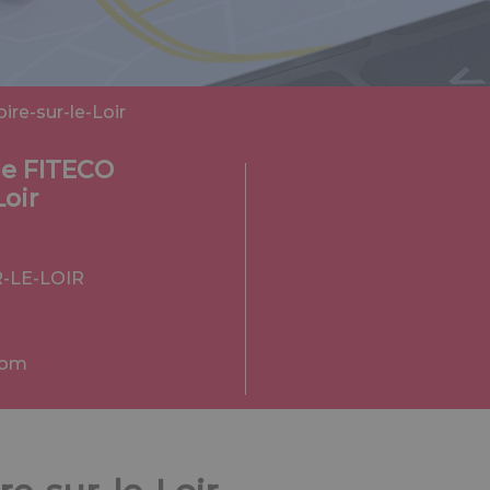
re-sur-le-Loir
le FITECO
Loir
-LE-LOIR
com