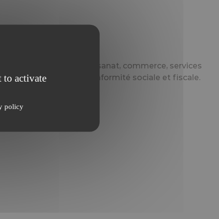
-Cher : agriculture, artisanat, commerce, services
 to activate
 financement et de conformité sociale et fiscale.
y policy