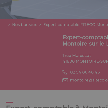
>
Nos bureaux
>
Expert-comptable FITECO Montoi
Expert-comptab
Montoire-sur-le-
1 rue Marescot
41800 MONTOIRE-SUR
02 54 86 46 46
montoire@fiteco.