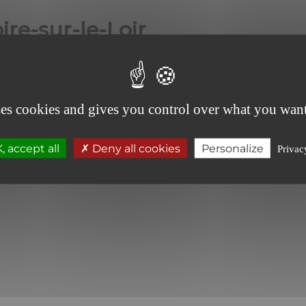
re-sur-le-Loir
tre accompagnement aux réalités économiques du Loir-et
ses cookies and gives you control over what you want
nts dans leurs enjeux de développement, de gestion, de
-Loir vous accompagnent
 accept all
Deny all cookies
Personalize
Privac
milie
TAFILET
.