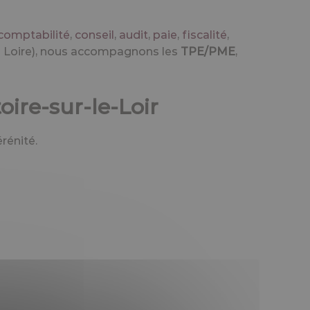
comptabilité
,
conseil
,
audit
,
paie
,
fiscalité
,
 de Loire), nous accompagnons les
TPE/PME
,
ire-sur-le-Loir
rénité.