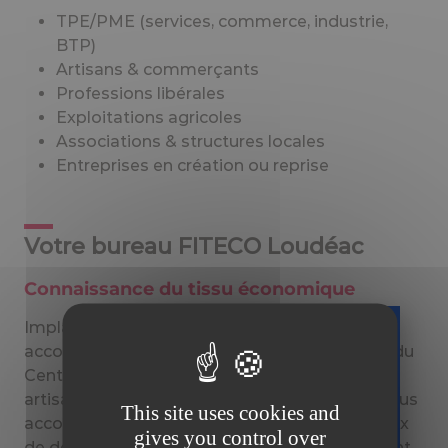
TPE/PME (services, commerce, industrie,
BTP)
Artisans & commerçants
Professions libérales
Exploitations agricoles
Associations & structures locales
Entreprises en création ou reprise
Votre bureau FITECO Loudéac
Connaissance du tissu économique
Implantés à Loudéac, nous adaptons notre
accompagnement aux réalités économiques du
Téléchargez
Centre Bretagne : agriculture, agroalimentaire,
gratuitement
artisanat, commerce, transport et services. Nous
This site uses cookies and
votre guide
accompagnons les dirigeants dans leurs enjeux
gives you control over
sur la facture
de développement, de gestion, de financement