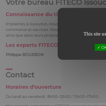
Votre bureau FITECO Issou
Connaissance du tissu économique
Implantés à Issoudun, nous adaptons notre accompagne
commerce et services. Nous accompagnons les dirige
This site u
ainsi que dans leurs projets de création, reprise ou t
Les experts FITECO Issoudun vous 
OK,
Philippe BOURBON
.
Contact
Horaires d’ouverture
Du lundi au vendredi : 8h00–12h30 / 13h30–17h00.