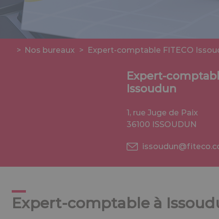
>
Nos bureaux
>
Expert-comptable FITECO Issou
Expert-comptab
Issoudun
1, rue Juge de Paix
36100 ISSOUDUN
issoudun@fiteco.
Expert-comptable à Issou