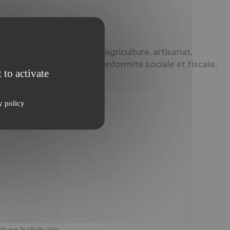
 coexistent industrie, agriculture, artisanat,
de financement et de conformité sociale et fiscale,
 to activate
y policy