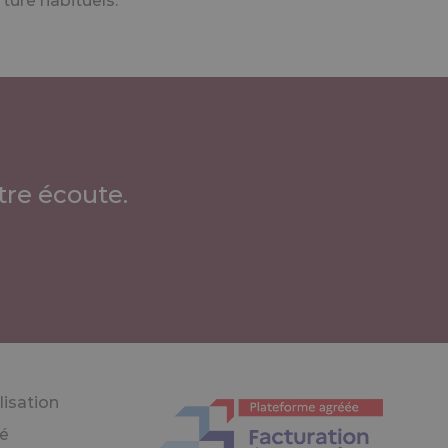
ure habituels.
re écoute.
lisation
té