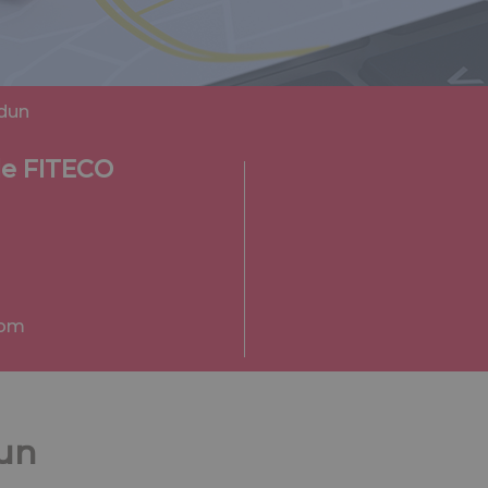
dun
le FITECO
com
dun