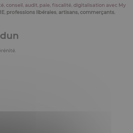
té
,
conseil
,
audit
,
paie
,
fiscalité
,
digitalisation avec My
ME
,
professions libérales
,
artisans, commerçants
,
udun
rénité.