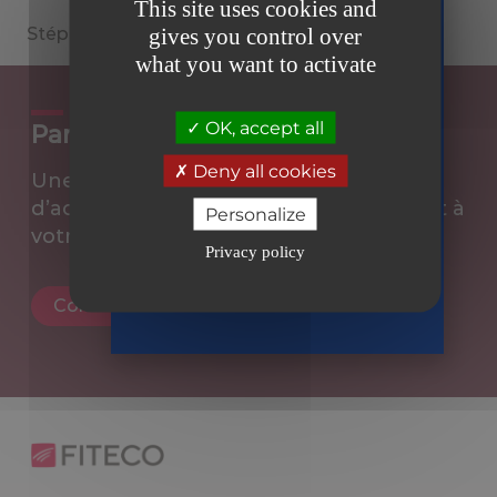
This site uses cookies and
votre guide
gives you control over
Stéphane DELFOSSE
sur la facture
what you want to activate
électronique
Tous prêts
OK, accept all
Parlons de votre projet
er
le 1
septembre
Deny all cookies
Une question ou un besoin
2026
d’accompagnement ? Nos experts sont à
en toute
Personalize
sérénité
votre écoute.
Privacy policy
Recevoir
le guide
Contacter un expert