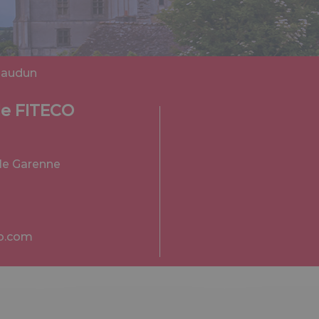
eaudun
le FITECO
lle Garenne
o.com