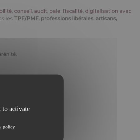
ilité
,
conseil
,
audit
,
paie
,
fiscalité
,
digitalisation avec
ns les
TPE/PME
,
professions libérales
,
artisans,
rénité.
 to activate
y policy