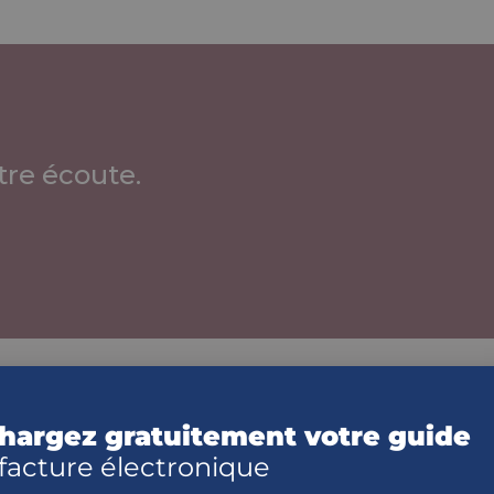
re écoute.
lisation
hargez gratuitement votre guide
té
 facture électronique