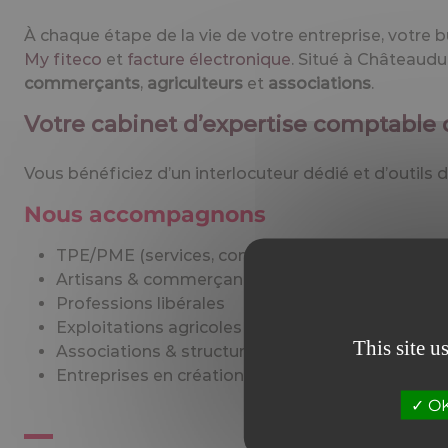
À chaque étape de la vie de votre entreprise, votre 
My fiteco
et
facture électronique
. Situé à Châteaudu
commerçants
,
agriculteurs
et
associations
.
Votre cabinet d’expertise comptable
Vous bénéficiez d’un interlocuteur dédié et d’outils d
Nous accompagnons
TPE/PME (services, commerce, industrie, BTP)
Artisans & commerçants
Professions libérales
Exploitations agricoles
This site u
Associations & structures locales
Entreprises en création ou reprise
OK,