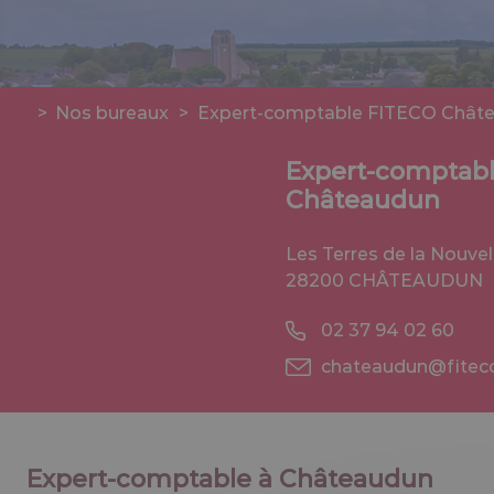
>
Nos bureaux
>
Expert-comptable FITECO Chât
Expert-comptab
Châteaudun
Les Terres de la Nouve
28200 CHÂTEAUDUN
02 37 94 02 60
chateaudun@fitec
Expert-comptable à Châteaudun