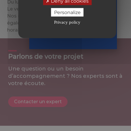
Deny all cookies
Du lundi au jeudi : 9h00–18h00.
2026
Le vendredi : 9h00–17h00.
en toute
Personalize
Nos experts-comptables vous reçoivent
sérénité
Privacy policy
également sur rendez-vous en dehors des
Recevoir
horaires d’ouverture habituels.
le guide
Parlons de votre projet
Une question ou un besoin
d’accompagnement ? Nos experts sont à
votre écoute.
Contacter un expert