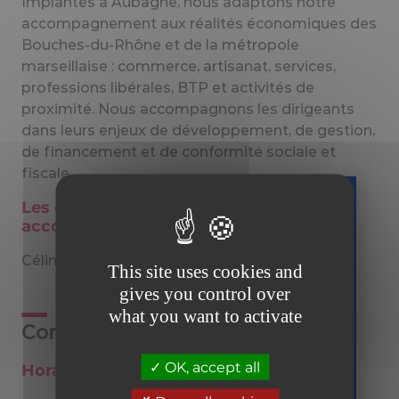
Implantés à Aubagne, nous adaptons notre
accompagnement aux réalités économiques des
Bouches-du-Rhône et de la métropole
marseillaise : commerce, artisanat, services,
professions libérales, BTP et activités de
proximité. Nous accompagnons les dirigeants
dans leurs enjeux de développement, de gestion,
de financement et de conformité sociale et
fiscale.
Les experts FITECO Aubagne vous
accompagnent
Téléchargez
gratuitement
Céline
MASSIEN
.
This site uses cookies and
votre guide
gives you control over
sur la facture
what you want to activate
électronique
Contact
Tous prêts
OK, accept all
Horaires d’ouverture
er
le 1
septembre