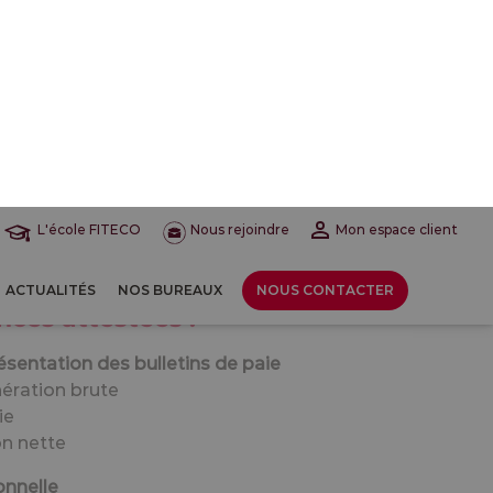
ces attestées :
résentation des bulletins de paie
nération brute
ie
on nette
onnelle
de travail
 du départ
 paie
 to activate