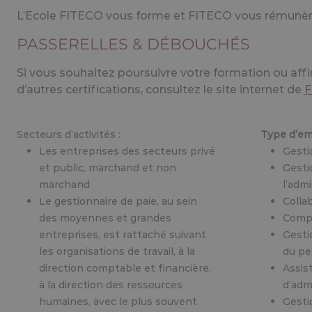
Si vous souhaitez poursuivre votre formation ou affi
d’autres certifications, consultez le site internet de
F
Secteurs d’activités :
Type d’em
Les entreprises des secteurs privé
Gesti
et public, marchand et non
Gesti
marchand
l’adm
Le gestionnaire de paie, au sein
Colla
des moyennes et grandes
Compt
entreprises, est rattaché suivant
Gesti
les organisations de travail, à la
du pe
direction comptable et financière,
Assis
à la direction des ressources
d’adm
humaines, avec le plus souvent
Gesti
dans l’une ou l’autre situation, un
admin
service dédié appelé « pôle social »
Respo
Le gestionnaire de paie au sein
Charg