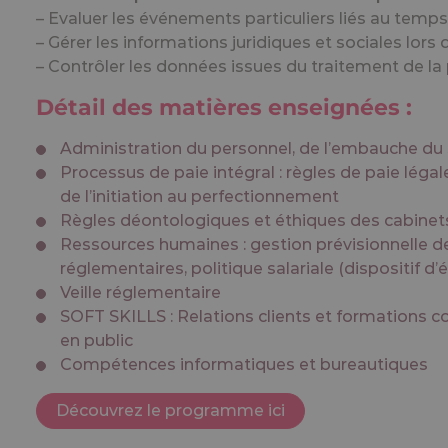
Détail des matières enseignées :
 accept all
Deny all cookies
Personalize
Privac
Administration du personnel, de l’embauche du s
Processus de paie intégral : règles de paie légale
de l’initiation au perfectionnement
Règles déontologiques et éthiques des cabine
Ressources humaines : gestion prévisionnelle 
réglementaires, politique salariale (dispositif 
Veille réglementaire
SOFT SKILLS : Relations clients et formations c
en public
Compétences informatiques et bureautiques
Découvrez le programme ici
Pour consulter le référentiel détaillé du ministère du trav
COMPETENCES