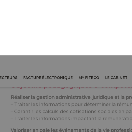
Découvrez le programme !
Objectifs pédagogiques & compéten
Réaliser la gestion administrative, juridique et la p
– ­Traiter les informations pour déterminer la rému
– Garantir les calculs des cotisations sociales en pa
– Traiter les informations impactant la rémunérati
Valoriser en paie les événements de la vie professi
– Evaluer les événements particuliers liés au temps 
– Gérer les informations juridiques et sociales lors
– Contrôler les données issues du traitement de la
ses cookies and gives you control over what you want