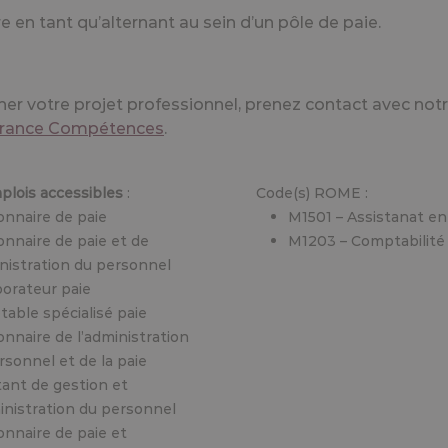
ner votre projet professionnel, prenez contact avec notr
rance Compétences
.
plois accessibles
:
Code(s) ROME :
onnaire de paie
M1501 – Assistanat e
onnaire de paie et de
M1203 – Comptabilité
inistration du personnel
borateur paie
able spécialisé paie
onnaire de l’administration
rsonnel et de la paie
tant de gestion et
inistration du personnel
onnaire de paie et
istration sociale
nsable paie, social
é de la paie