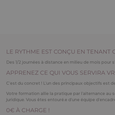
LE RYTHME EST CONÇU EN TENANT
Des 1/2 journées à distance en milieu de mois pour 
APPRENEZ CE QUI VOUS SERVIRA V
C’est du concret ! L’un des principaux objectifs est 
Votre formation allie la pratique par l’alternance au 
juridique. Vous êtes entouré.e d’une équipe d’encad
0€ À CHARGE !
L’Ecole FITECO vous forme et FITECO vous rémunère e
PASSERELLES & DÉBOUCHÉS