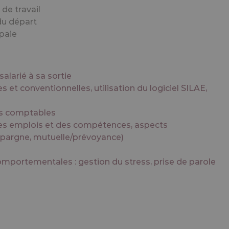
y policy
alarié à sa sortie
s et conventionnelles, utilisation du logiciel SILAE,
ts comptables
des emplois et des compétences, aspects
d’épargne, mutuelle/prévoyance)
omportementales : gestion du stress, prise de parole
ail, rendez-vous sur le site internet de
France