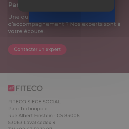
Recevoir
Parlons de votre projet
le guide
Une question ou un besoin
d’accompagnement ? Nos experts sont à
votre écoute.
Contacter un expert
FITECO SIEGE SOCIAL
Parc Technopole
Rue Albert Einstein - CS 83006
53063 Laval cedex 9