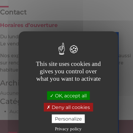
Contact
Horaires d’ouverture
Du lundi au jeudi : 8h30–12h30 / 13h30–17h30.
Le vendredi : 8h30–12h30 / 13h30–17h00.
Téléchargez
Nos experts-comptables FITECO vous reçoivent aussi
gratuitement
sur rendez-vous en dehors des horaires d’ouverture
This site uses cookies and
votre guide
habituels.
gives you control over
sur la facture
what you want to activate
électronique
Archives
Aucune archive à afficher.
Tous prêts
OK, accept all
er
Catégories
le 1
septembre
Deny all cookies
Aucune catégorie
2026
en toute
Personalize
sérénité
Privacy policy